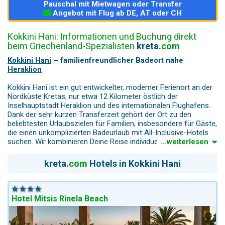
Pauschal mit Mietwagen oder Transfer
Angebot mit Flug ab DE, AT oder CH
Kokkini Hani: Informationen und Buchung direkt
beim Griechenland-Spezialisten
kreta
.
com
Kokkini Hani
– familienfreundlicher Badeort nahe
Heraklion
Kokkini Hani ist ein gut entwickelter, moderner Ferienort an der
Nordküste Kretas, nur etwa 12 Kilometer östlich der
Inselhauptstadt Heraklion und des internationalen Flughafens.
Dank der sehr kurzen Transferzeit gehört der Ort zu den
beliebtesten Urlaubszielen für Familien, insbesondere für Gäste,
die einen unkomplizierten Badeurlaub mit All-Inclusive-Hotels
suchen. Wir kombinieren Deine Reise individuell zu einer
...weiterlesen
sicheren Pauschalreise – mit Flug, handverlesenen
Unterkünften, personalisierte Mietwagenrundreisen und einem
kreta
.
com
Hotels in Kokkini Hani
persönlichen
Ansprechpartner für Dein Angebot.
Das Ortsbild ist geprägt von Hotels aller Kategorien, Tavernen,
Cafés und kleinen Geschäften. Kokkini Hani besitzt keine
Hotel Mitsis Rinela Beach
historische Altstadt, bietet dafür aber eine funktionale und gut
organisierte Infrastruktur, die ganz auf Strandurlaub und
Erholung ausgerichtet ist.