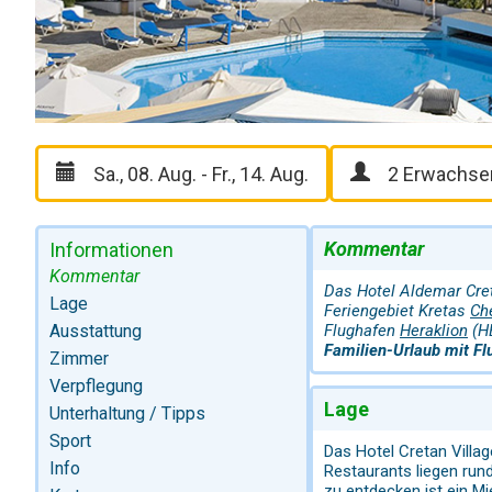
Kommentar
Informationen
Kommentar
Das Hotel Aldemar Cret
Lage
Feriengebiet Kretas
Ch
Ausstattung
Flughafen
Heraklion
(HE
Familien-Urlaub mit Flu
Zimmer
Verpflegung
Lage
Unterhaltung / Tipps
Sport
Das Hotel Cretan Villa
Info
Restaurants liegen run
zu entdecken ist ein M