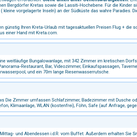
en Bergdörfer Kretas sowie die Lassiti-Hochebene. Für die Kinder s
 ( kleine vorgelagerte Inseln) an der Südküste das wahre Paradies. D
en günstig Ihren Kreta-Urlaub mit tagesaktuellen Preisen Flug + die 
aus einer Hand mit Kreta.com.
 eine weitläufige Bungalowanlage, mit 342 Zimmer im kretischen Dor
anorama-Restaurant, Bar, Videozimmer, Einkaufspassagen, Taverne u
wasserpool, und ein 70m lange Riesenwasserrutsche.
ws Die Zimmer umfassen Schlafzimmer, Badezimmer mit Dusche ode
efon, Klimaanlage, WLAN (kostenfrei), Föhn, Safe (auf Anfrage, gege
, Mittag- und Abendessen i.d.R. vom Buffet. Außerdem erhalten Sie S