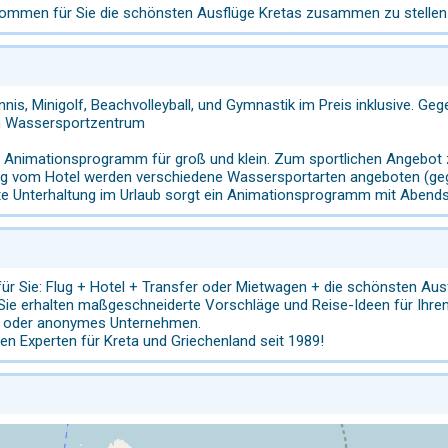
nommen für Sie die schönsten Ausflüge Kretas zusammen zu stellen 
nnis, Minigolf, Beachvolleyball, und Gymnastik im Preis inklusive. Gege
in Wassersportzentrum
t Animationsprogramm für groß und klein. Zum sportlichen Angebot zäh
ng vom Hotel werden verschiedene Wassersportarten angeboten (gege
te Unterhaltung im Urlaub sorgt ein Animationsprogramm mit Abend
für Sie: Flug + Hotel + Transfer oder Mietwagen + die schönsten Ausf
Sie erhalten maßgeschneiderte Vorschläge und Reise-Ideen für Ihren
er oder anonymes Unternehmen.
hen Experten für Kreta und Griechenland seit 1989!