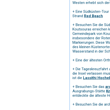
Westen erhebt sich der
+ Eine Südküsten-Tour 
Strand
Red Beach
+ Besuchen Sie die Sü
Koutsouras erreichen k
Gemeindepark von Koutso
insbesondere der Roten 
Markierungen. Diese W
des kleinen Küstenort
Wasserstand in der Sch
+ Eine der ältesten Or
+ Die Tageskreuzfahrt 
die Insel verlassen mu
ist die
Lassithi Hoche
+ Besuchen Sie das
ar
Ausgrabungs-Stätte
K
entdeckte die älteste H
+ Besuchen Sie die arc