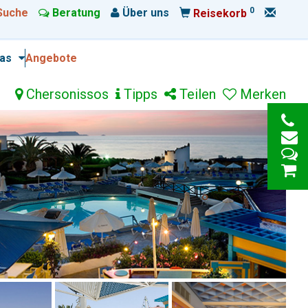
0
Suche
Beratung
Über uns
Reisekorb
ras
Angebote
Chersonissos
Tipps
Teilen
Merken