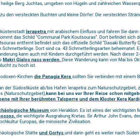
 heilige Berg Juchtas, umgeben von Hügeln und zahlreichen Wasserq
zu den versteckten Buchten und kleine Dörfer: Die versteckten Strä
dküstenstadt
Ierapetra
mit arabischem Einfluss und fahren Sie dann 
ommt das Schild "Communal Park Koutsouras". Dort befindet sich d
uras entfernt befindet sich das offizielle Schild "Dasaki Butterfly G
Schmetterlinge. Dort sind ca. 43 Schmetterlingsarten beheimatet. Es
anderung kann auch mit Kindern durchgeführt werden. Nach dieser 
es
Makri Gialos nass werden.
Diese Wanderung kann von Mai bis Okt
lucht zu hoch ist.
thodoxen-Kirchen
die Panagia Kera
sollten Sie verbinden mit einem
an der Südostküste ab/bis Hafen Ierapetra zum Naturschutzgebiet, z
ss (Naturschutzgebiet),
kann bei uns vor Ihrer Reise schon mitge
bene mit Ihrer berühmten Talsperre und dem Kloster Kera Kardi
chäologische Museum
von Heraklion. Es ist eines der wichtigste
nossos,
die wichtigste Ausgrabung Kretas. Sir Arthur John Evans, d
ochkultur Europas, die minoische Zivilisation.
häologische Stätte
und Gortys
und dann geht es weiter nach Süde