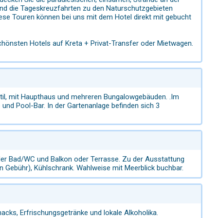
ind die Tageskreuzfahrten zu den Naturschutzgebieten
iese Touren können bei uns mit dem Hotel direkt mit gebucht
schönsten Hotels auf Kreta + Privat-Transfer oder Mietwagen.
fstil, mit Haupthaus und mehreren Bungalowgebäuden. .Im
nd Pool-Bar. In der Gartenanlage befinden sich 3
r Bad/WC und Balkon oder Terrasse. Zu der Ausstattung
n Gebühr), Kühlschrank. Wahlweise mit Meerblick buchbar.
nacks, Erfrischungsgetränke und lokale Alkoholika.