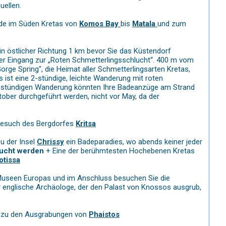
uellen.
nde im Süden Kretas von
Komos Bay
bis
Matala
und zum
in östlicher Richtung 1 km bevor Sie das Küstendorf
er Eingang zur „Roten Schmetterlingsschlucht“. 400 m vom
orge Spring", die Heimat aller Schmetterlingsarten Kretas,
 ist eine 2-stündige, leichte Wanderung mit roten
2-stündigen Wanderung könnten Ihre Badeanzüge am Strand
ober durchgeführt werden, nicht vor May, da der
 Besuch des Bergdorfes
Kritsa
u der Insel
Chrissy
ein Badeparadies, wo abends keiner jeder
bucht werden
+ Eine der berühmtesten Hochebenen Kretas
otissa
n Museen Europas und im Anschluss besuchen Sie die
er englische Archäologe, der den Palast von Knossos ausgrub,
n zu den Ausgrabungen von
Phaistos