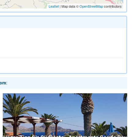
Leaflet
| Map data ©
OpenStreetMap
contributors
com: