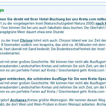
ps
en Sie direkt mit Ihrer Hotel-Buchung bei uns Kreta.com mitb
t zu der vorgelagerten Insel (Naturschutzgebiet Natura 2000)
nach 
s-Tour können Sie bei uns auch fakultativ dazu buchen. Die Überfah
aragdgrüne Meer dauert etwa eine Stunde.
 zu der Insel
Chrissy
lohnt sich auch. Chryssi Island war zur Zeit der
. 8 Seemeilen südlich von Ierapetra, das sind ca. 45 Minuten mit dem
, fast überall mit Sand bedeckt. Die Bodenbeschaffenheit der Insel
ssilienarten.
Insel mit einer großen Geschichte. Wir können hier nicht alle Ausflugs
eraubenden Landschaften Kretas und nehmen Sie sich Zeit, um die Hi
enn es um perfekte Ferien auf Kreta / Griechenland geht. Kreta.com -
gen entdecken, die schönsten Ausflüge für Sie vom Kreta-Spez
Insel mit einer großen Geschichte. Wir können hier nicht alle Ausflugs
eraubenden Landschaften Kretas und nehmen Sie sich Zeit, um die Hi
enn es um perfekte Ferien auf Kreta / Griechenland geht. Kreta.com -
rgdorf
Archanes
Kretas größte Weinregion. Wir nennen diesen Weg n
bt, die dort Wein und Wein-Proben in ihrem Weingut anbieten. Archa