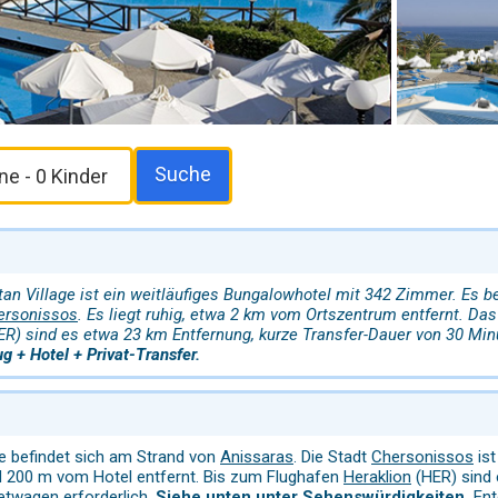
Suche
an Village ist ein weitläufiges Bungalowhotel mit 342 Zimmer. Es bef
ersonissos
. Es liegt ruhig, etwa 2 km vom Ortszentrum entfernt. Da
R) sind es etwa 23 km Entfernung, kurze Transfer-Dauer von 30 Mi
g + Hotel + Privat-Transfer.
ge befindet sich am Strand von
Anissaras
. Die Stadt
Chersonissos
ist
d 200 m vom Hotel entfernt. Bis zum Flughafen
Heraklion
(HER) sind 
ietwagen erforderlich.
Siehe unten unter Sehenswürdigkeiten.
Ent