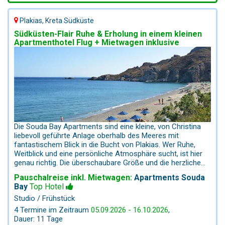
Plakias, Kreta Südküste
Südküsten-Flair Ruhe & Erholung in einem kleinen
Apartmenthotel Flug + Mietwagen inklusive
Die Souda Bay Apartments sind eine kleine, von Christina
liebevoll geführte Anlage oberhalb des Meeres mit
fantastischem Blick in die Bucht von Plakias. Wer Ruhe,
Weitblick und eine persönliche Atmosphäre sucht, ist hier
genau richtig. Die überschaubare Größe und die herzliche
Betreuung schaffen ein angenehmes, fast familiäres
Pauschalreise inkl. Mietwagen:
Apartments Souda
Urlaubsgefühl – fernab vom Massentourismus. Die Lage
Bay
Top Hotel
ist ideal für Bade- und Entdeckungsurlaub im Süden
Studio / Frühstück
Kretas. Die schönsten Strände der Region – Souda Bay,
Plakias Beach und Damnoni Bay – sind schnell zu
4 Termine im Zeitraum
05.09.2026 - 16.10.2026
,
erreichen. Auch die bekannten Strandhighlights wie
Dauer: 11 Tage