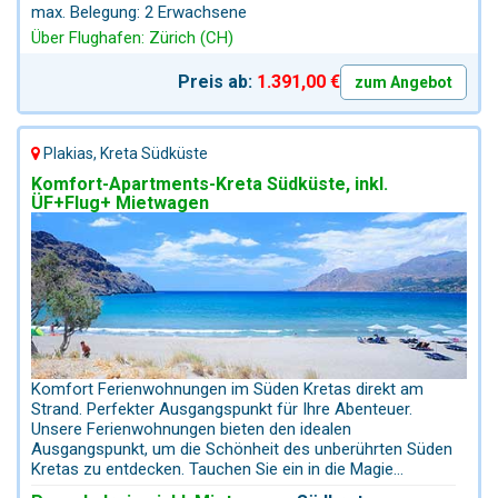
Triopetra und Agios Pavlos lassen sich von Plakias aus
max. Belegung: 2 Erwachsene
gut als Tagesausflug planen. Kurzum: Die gute Lage
Über Flughafen: Zürich (CH)
ermöglicht viele spannende Touren entlang der
beeindruckenden Südküste. Ein besonderer Genuss ist
Preis ab:
1.391,00 €
das Frühstück auf der Terrasse am Pool – mit Blick aufs
zum Angebot
Meer. Besser kann ein Urlaubstag kaum beginnen. Abends
laden hervorragende Tavernen in fußläufiger Nähe ein,
etwa in Souda. Natürlich finden Sie auch in Plakias selbst
Plakias, Kreta Südküste
oder im Bergdorf Myrthios sehr gute Restaurants mit
regionaler Küche und herrlichen Ausblicken.
Komfort-Apartments-Kreta Südküste, inkl.
ÜF+Flug+ Mietwagen
Komfort Ferienwohnungen im Süden Kretas direkt am
Strand. Perfekter Ausgangspunkt für Ihre Abenteuer.
Unsere Ferienwohnungen bieten den idealen
Ausgangspunkt, um die Schönheit des unberührten Süden
Kretas zu entdecken. Tauchen Sie ein in die Magie
versteckter Badebuchten und genießen Sie die Ruhe