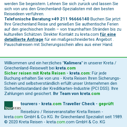
werden Sie begeistern. Lehnen Sie sich zurück und lassen Sie
sich von uns den Griechenland-Spezialisten mit den besten
Reiseideen verführen.
Telefonische Beratung:+49 211 96666140
Buchen Sie jetzt
Ihre Griechenland Reise und genießen Sie authentische Ferien
auf den griechischen Inseln – von traumhaften Stränden bis zu
kulturellen Schätzen. Direkter Kontakt zu kreta.com
für eine
detaillierte Anfrage
für ein maßgeschneidertes Angebot .
Pauschalreisen mit Sicherungsschein alles aus einer Hand.
Willkommen und ein herzliches
"Kalimera"
in unserer Kreta /
Griechenland-Reisewelt bei
kreta
.
com
Sicher reisen mit Kreta Reisen -
kreta
.
com
:
Für jede
Buchung erhalten Sie von uns - Kreta Reisen Ihren Sicherungs-
Schein und selbstverständlich erfüllt unser Unternehmen den
Sicherheitsstandard der Kreditkarten-Industrie (PCI DSS). Ihre
Zahlungen sind gesichert.
Ihr Team von
kreta
.
com
tourvers - kreta
.
com
Traveller Check -
geprüft
Reisebüro / Reiseveranstalter Kreta Reisen -
kreta
.
com
GmbH & Co KG. Ihr Griechenland Spezialist seit 1989.
© 2020 Kreta Reisen -
kreta
.
com
.com GmbH & Co. KG