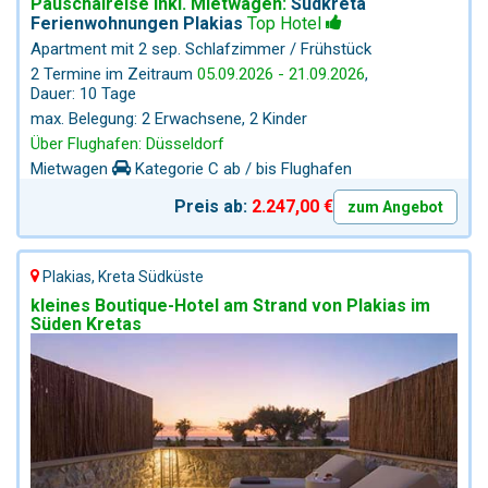
Pauschalreise inkl. Mietwagen:
Südkreta
fernab des Massentourismus. Die Gegend ist ein seltenes
Ferienwohnungen Plakias
Top Hotel
Juwel mit einer einzigartigen Kombination aus Komfort
Apartment mit 2 sep. Schlafzimmer / Frühstück
und Naturverbundenheit. Highlights für Strandliebhaber
Inklusive Komfort: Liegestühle und Sonnenschirm stehen
2 Termine im Zeitraum
05.09.2026 - 21.09.2026
,
Ihnen am Strand kostenfrei zur Verfügung. Schnorchel-
Dauer: 10 Tage
Paradies: Erkunden Sie die faszinierende Unterwasserwelt
max. Belegung: 2 Erwachsene, 2 Kinder
am Ende der Dünen. Gönnen Sie sich eine Auszeit in einer
Über Flughafen: Düsseldorf
der wenigen exklusiven Ferienwohnungen an Kretas
Südküste. Lassen Sie sich von der Kombination aus
Mietwagen
Kategorie C ab / bis Flughafen
Komfort, Natur und authentischer griechischer
Preis ab:
2.247,00 €
Gastfreundschaft verzaubern. Buchen Sie jetzt und
zum Angebot
sichern Sie sich Ihr persönliches Stück Paradies!
Plakias, Kreta Südküste
kleines Boutique-Hotel am Strand von Plakias im
Süden Kretas