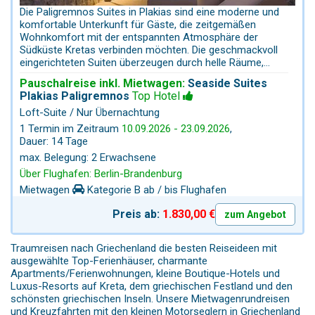
Die Paligremnos Suites in Plakias sind eine moderne und
komfortable Unterkunft für Gäste, die zeitgemäßen
Wohnkomfort mit der entspannten Atmosphäre der
Südküste Kretas verbinden möchten. Die geschmackvoll
eingerichteten Suiten überzeugen durch helle Räume,
moderne Ausstattung und hochwertige Details, die ein
Pauschalreise inkl. Mietwagen:
Seaside Suites
angenehmes „Zuhause-auf-Zeit“-Gefühl schaffen – ideal
Plakias Paligremnos
Top Hotel
für Paare oder Individualreisende. Ein großer Pluspunkt ist
Loft-Suite / Nur Übernachtung
die sehr gute Lage: Der lange Sandstrand von Plakias und
die kleine Uferpromenade mit Tavernen, Cafés und
1 Termin im Zeitraum
10.09.2026 - 23.09.2026
,
Geschäften sind in wenigen Gehminuten erreichbar. So
Dauer: 14 Tage
können Sie morgens ganz entspannt im Ort frühstücken –
max. Belegung: 2 Erwachsene
in den zahlreichen Cafés direkt am Strand, die frischen
Über Flughafen: Berlin-Brandenburg
Kaffee, Gebäck und lokale Spezialitäten anbieten. Plakias
selbst ist ein angenehmer Ferienort mit authentischem
Mietwagen
Kategorie B ab / bis Flughafen
Charakter. Die Mischung aus Strand, Tavernen am Wasser
Preis ab:
1.830,00 €
und entspannter Atmosphäre macht den Ort zu einem
zum Angebot
idealen Platz für einen Urlaub ohne Massentourismus.
Traumreisen nach Griechenland die besten Reiseideen mit
ausgewählte Top-Ferienhäuser, charmante
Apartments/Ferienwohnungen, kleine Boutique-Hotels und
Luxus-Resorts auf Kreta, dem griechischen Festland und den
schönsten griechischen Inseln. Unsere Mietwagenrundreisen
und Kreuzfahrten mit den kleinen Motorseglern in Griechenland